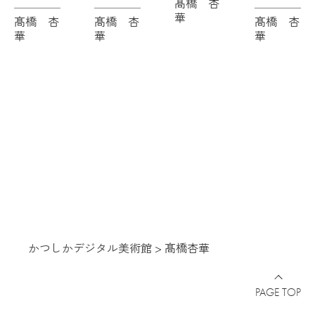
髙橋 杏
華
髙橋 杏
髙橋 杏
髙橋 杏
華
華
華
かつしかデジタル美術館
>
髙橋杏華
PAGE TOP