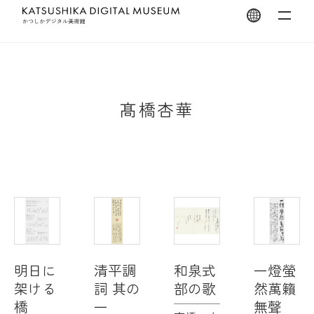
翻訳を開く
髙橋杏華
明日に
清平調
和泉式
一燈螢
架ける
詞 其の
部の歌
然萬籟
橋
一
無聲