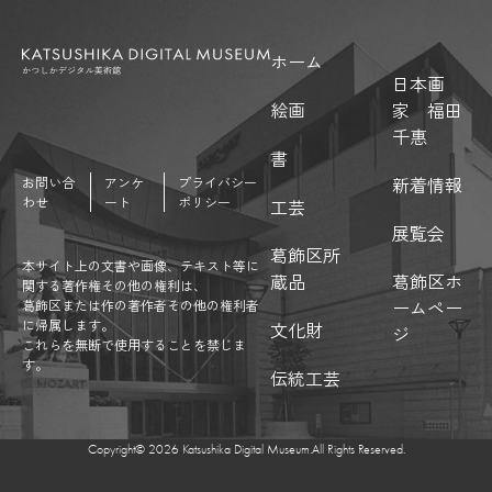
ホーム
日本画
絵画
家 福田
千惠
書
新着情報
お問い合
アンケ
プライバシー
わせ
ート
ポリシー
工芸
展覧会
葛飾区所
本サイト上の文書や画像、テキスト等に
蔵品
葛飾区ホ
関する著作権その他の権利は、
ームペー
葛飾区または作の著作者その他の権利者
に帰属します。
文化財
ジ
これらを無断で使用することを禁じま
す。
伝統工芸
Copyright©︎ 2026 Katsushika Digital Museum.All Rights Reserved.