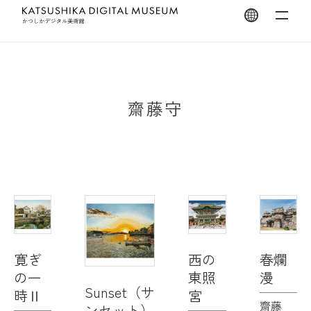
翻訳を開く
齋藤守
寛ぎ
西の
春爛
の一
東照
漫
Sunset（サ
時Ⅱ
宮
齋藤
ンセット）