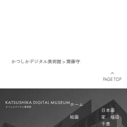
かつしかデジタル美術館
>
齋藤守
PAGE TOP
ホーム
日本画
絵画
家 福田
千惠