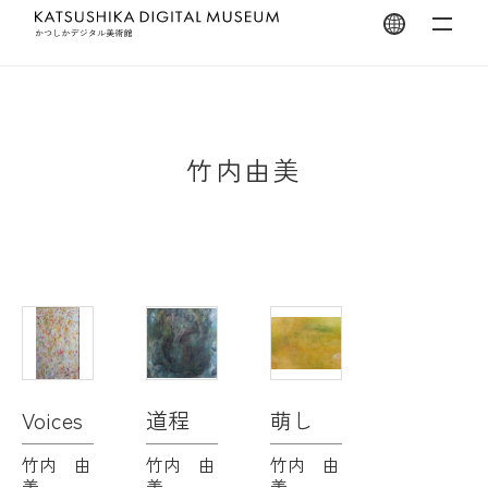
翻訳を開く
竹内由美
Voices
道程
萌し
竹内 由
竹内 由
竹内 由
美
美
美