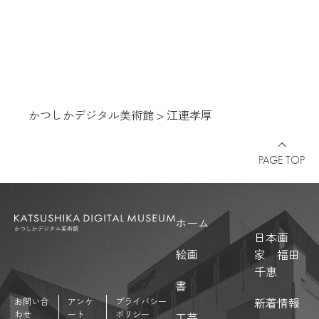
かつしかデジタル美術館
>
江連孝厚
PAGE TOP
ホーム
日本画
絵画
家 福田
千惠
書
新着情報
お問い合
アンケ
プライバシー
わせ
ート
ポリシー
工芸