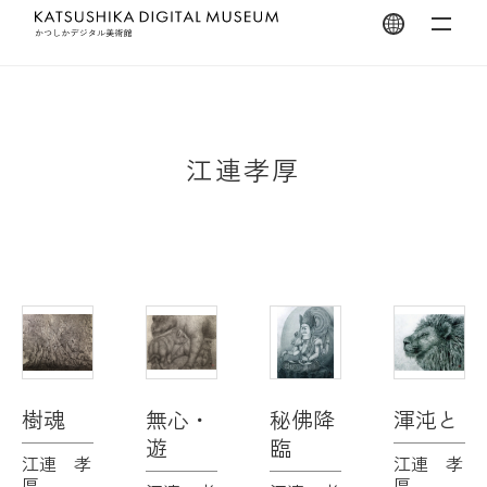
翻訳を開く
江連孝厚
樹魂
無心・
秘佛降
渾沌と
遊
臨
江連 孝
江連 孝
厚
厚