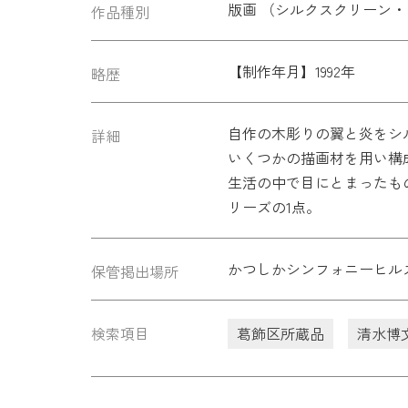
版画 （シルクスクリーン
作品種別
【制作年月】1992年
略歴
自作の木彫りの翼と炎をシ
詳細
いくつかの描画材を用い構
生活の中で目にとまったも
リーズの1点。
かつしかシンフォニーヒルズ
保管掲出場所
検索項目
葛飾区所蔵品
清水博