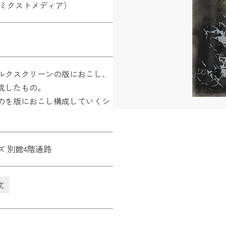
・ミクストメディア）
ルクスクリーンの版におこし、
成したもの。
のを版におこし構成していくシ
 別館4階通路
文