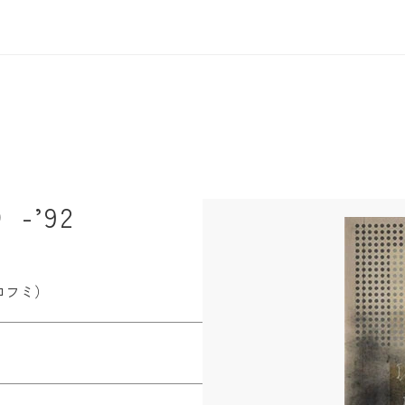
-’92
ロフミ）