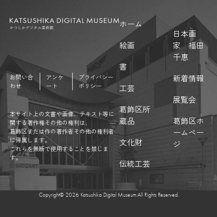
ホーム
日本画
絵画
家 福田
千惠
書
新着情報
お問い合
アンケ
プライバシー
わせ
ート
ポリシー
工芸
展覧会
葛飾区所
本サイト上の文書や画像、テキスト等に
蔵品
葛飾区ホ
関する著作権その他の権利は、
ームペー
葛飾区または作の著作者その他の権利者
に帰属します。
文化財
ジ
これらを無断で使用することを禁じま
す。
伝統工芸
Copyright©︎ 2026 Katsushika Digital Museum.All Rights Reserved.