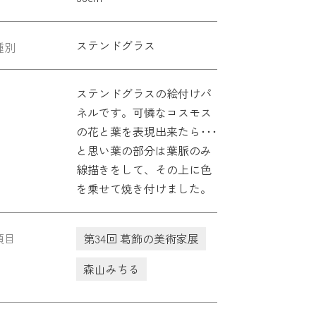
ステンドグラス
種別
ステンドグラスの絵付けパ
ネルです。可憐なコスモス
の花と葉を表現出来たら･･･
と思い葉の部分は葉脈のみ
線描きをして、その上に色
を乗せて焼き付けました。
項目
第34回 葛飾の美術家展
森山みちる