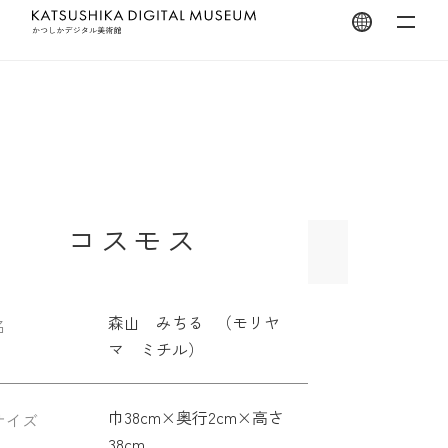
翻訳を開く
コスモス
森山 みちる （モリヤ
名
マ ミチル）
巾38cm×奥行2cm×高さ
サイズ
38cm