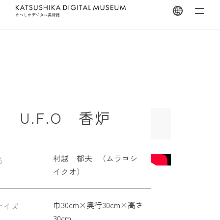
翻訳を開く
U.F.O 香炉
村越 郁夫 （ムラコシ
名
イクオ）
巾30cm×奥行30cm×高さ
サイズ
30cm