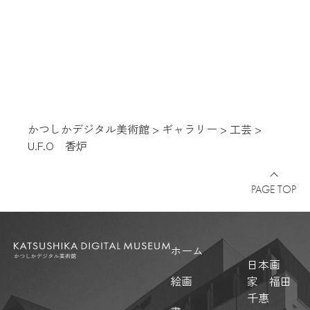
かつしかデジタル美術館
>
ギャラリー
>
工芸
>
U.F.O 香炉
PAGE TOP
ホーム
日本画
絵画
家 福田
千惠