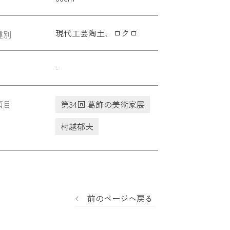
現代工芸陶土、ロクロ
種別
-
項目
第34回 葛飾の美術家展
村越郁夫
前のページへ戻る