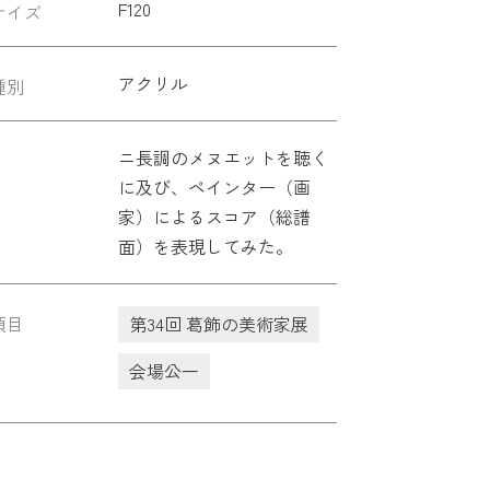
F120
サイズ
アクリル
種別
ニ長調のメヌエットを聴く
に及び、ペインター（画
家）によるスコア（総譜
面）を表現してみた。
項目
第34回 葛飾の美術家展
会場公一