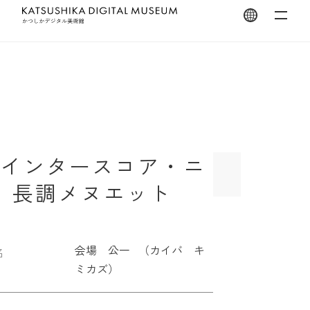
翻訳を開く
ペインタースコア・ニ
長調メヌエット
会場 公一 （カイバ キ
名
ミカズ）