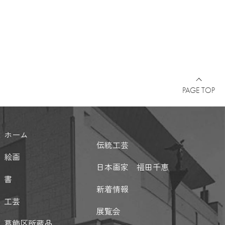
PAGE TOP
ホーム
伝統工芸
絵画
日本画家 福田千惠
書
新着情報
工芸
展覧会
葛飾区所蔵品