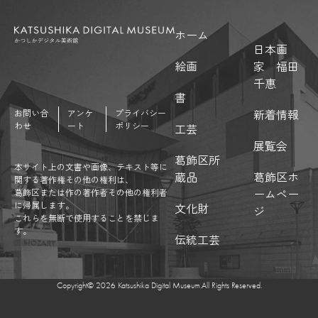
ホーム
日本画
絵画
家 福田
千惠
書
新着情報
お問い合
アンケ
プライバシー
わせ
ート
ポリシー
工芸
展覧会
葛飾区所
本サイト上の文書や画像、テキスト等に
蔵品
葛飾区ホ
関する著作権その他の権利は、
ームペー
葛飾区または作の著作者その他の権利者
に帰属します。
文化財
ジ
これらを無断で使用することを禁じま
す。
伝統工芸
Copyright©︎ 2026 Katsushika Digital Museum.All Rights Reserved.