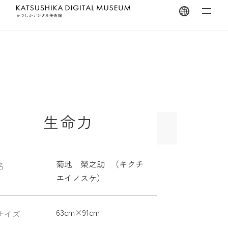
翻訳を開く
生命力
菊地 榮之助 （キクチ
名
エイノスケ）
63cm×91cm
サイズ