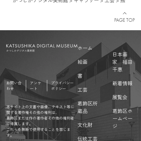
かつしかデジタル美術館
>
ギャラリー
>
工芸
>
熊
PAGE TOP
ホーム
日本画
絵画
家 福田
千惠
書
新着情報
お問い合
アンケ
プライバシー
わせ
ート
ポリシー
工芸
展覧会
葛飾区所
本サイト上の文書や画像、テキスト等に
蔵品
葛飾区ホ
関する著作権その他の権利は、
ームペー
葛飾区または作の著作者その他の権利者
に帰属します。
文化財
ジ
これらを無断で使用することを禁じま
す。
伝統工芸