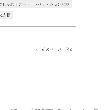
つしか若手アートコンペティション2022
﨑広頼
前のページへ戻る