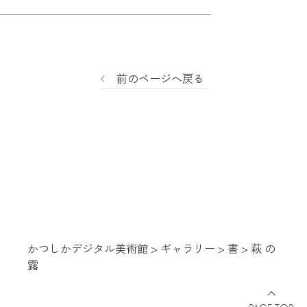
前のページへ戻る
かつしかデジタル美術館
>
ギャラリー
>
書
>
萩 の
露