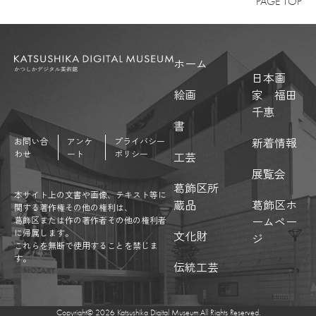
PAGE TOP
ホーム
日本画
絵画
家 福田
千惠
書
新着情報
お問い合
アンケ
プライバシー
わせ
ート
ポリシー
工芸
展覧会
葛飾区所
本サイト上の文書や画像、テキスト等に
蔵品
葛飾区ホ
関する著作権その他の権利は、
ームペー
葛飾区または作の著作者その他の権利者
に帰属します。
文化財
ジ
これらを無断で使用することを禁じま
す。
伝統工芸
Copyright©︎ 2026 Katsushika Digital Museum.All Rights Reserved.