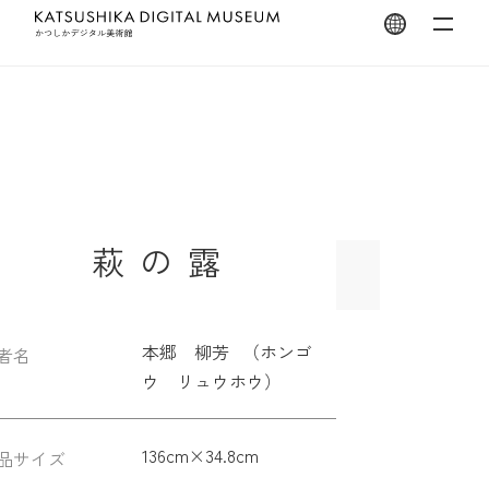
翻訳を開く
萩 の 露
本郷 柳芳 （ホンゴ
者名
ウ リュウホウ）
136cm×34.8cm
品サイズ