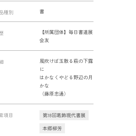
書
品種別
【所属団体】毎日書道展
歴
会友
風吹けば玉散る萩の下露
細
に
はかなくやどる野辺の月
かな
（藤原忠通）
索項目
第18回葛飾現代書展
本郷柳芳