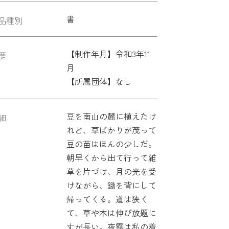
書
品種別
【制作年月】令和3年11
歴
月
【所属団体】なし
豆を南山の麓に植えたけ
細
れど、草ばかりが茂って
豆の苗はほんの少しだ。
朝早くから出て行って雑
草を片づけ、月の光を受
けながら、鋤を背にして
帰ってくる。道は狭く
て、草や木は伸び放題に
丈が長い。夜露は私の着