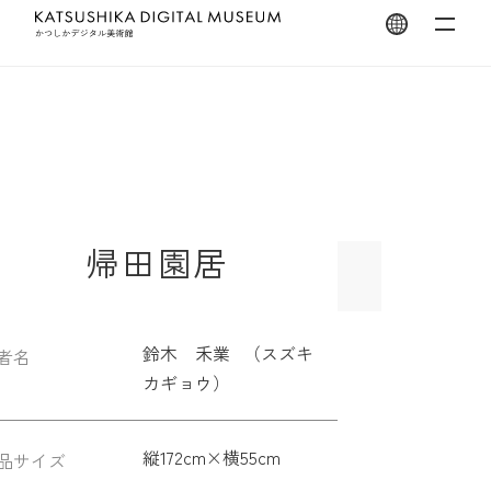
翻訳を開く
帰田園居
鈴木 禾業 （スズキ
者名
カギョウ）
縦172cm×横55cm
品サイズ